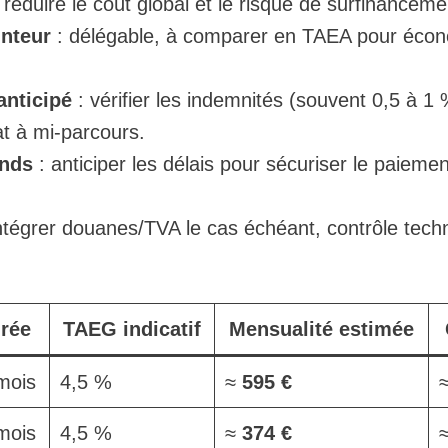
r réduire le coût global et le risque de surfinanceme
nteur
: délégable, à comparer en TAEA pour écon
nticipé
: vérifier les indemnités (souvent 0,5 à 1
at à mi-parcours.
onds
: anticiper les délais pour sécuriser le paiem
ntégrer douanes/TVA le cas échéant, contrôle techn
rée
TAEG indicatif
Mensualité estimée
mois
4,5 %
≈
595 €
mois
4,5 %
≈
374 €