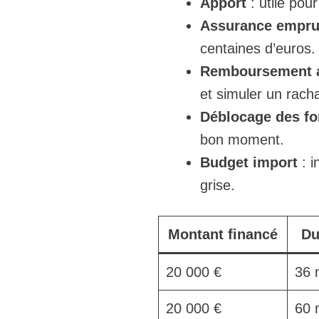
Apport
: utile pou
Assurance empru
centaines d’euros.
Remboursement a
et simuler un rach
Déblocage des f
bon moment.
Budget import
: i
grise.
Montant financé
Du
20 000 €
36 
20 000 €
60 