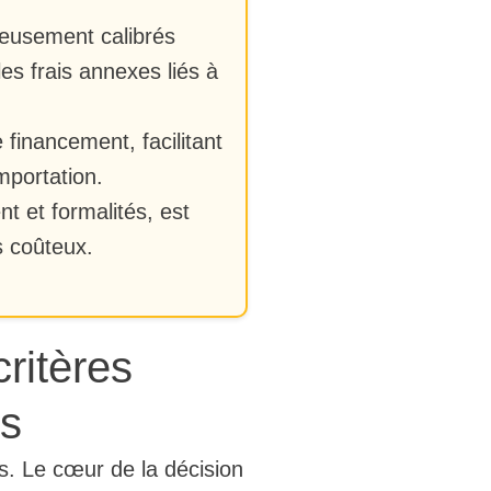
neusement calibrés
les frais annexes liés à
financement, facilitant
mportation.
t et formalités, est
s coûteux.
ritères
és
ers. Le cœur de la décision