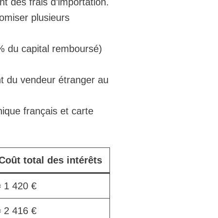
nt des frais d’importation.
omiser plusieurs
 % du capital remboursé)
ent du vendeur étranger au
ique français et carte
Coût total des intérêts
≈ 1 420 €
≈ 2 416 €