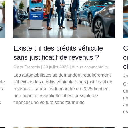
Existe-t-il des crédits véhicule
C
sans justificatif de revenus ?
c
c
Clara Francois
30 juillet 2026
Aucun commentaire
Les automobilistes se demandent régulièrement
Ar
ide
s’il existe des crédits véhicule “sans justificatif de
Ch
ts
revenus”. La réalité du marché en 2025 tient en
un
une nuance essentielle : il est possible de
no
s
financer une voiture sans fournir de
an
es