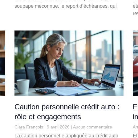
soupape méconnue, le report d’échéances, qui
ét
re
Caution personnelle crédit auto :
F
rôle et engagements
i
Clara Francois
9 avril 2026
Aucun commentaire
Ar
La caution personnelle appliquée au crédit auto
Êt