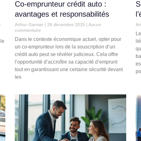
Co-emprunteur crédit auto :
S
avantages et responsabilités
l
e
Arthur Garnier
26 décembre 2025
Aucun
Ar
commentaire
Le
Dans le contexte économique actuel, opter pour
le
li
un co-emprunteur lors de la souscription d’un
qu
crédit auto peut se révéler judicieux. Cela offre
ba
l’opportunité d’accroître sa capacité d’emprunt
es
tout en garantissant une certaine sécurité devant
po
les