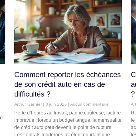
e
Comment reporter les échéances
C
de son crédit auto en cas de
a
difficultés ?
?
Arthur Garnier
8 juin 2026
Aucun commentaire
Ar
Perte d’heures au travail, panne coûteuse, facture
Re
de
imprévue : lorsqu’un budget tangue, la mensualité
le
de crédit auto peut devenir le point de rupture.
ac
Les contrats modernes recèlent pourtant une
le