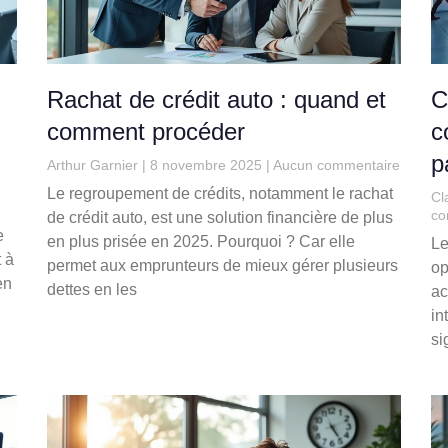
Rachat de crédit auto : quand et
C
comment procéder
c
p
Arthur Garnier
8 novembre 2025
Aucun commentaire
Le regroupement de crédits, notamment le rachat
Cl
co
de crédit auto, est une solution financière de plus
e
en plus prisée en 2025. Pourquoi ? Car elle
Le
 à
permet aux emprunteurs de mieux gérer plusieurs
op
en
dettes en les
ac
in
si