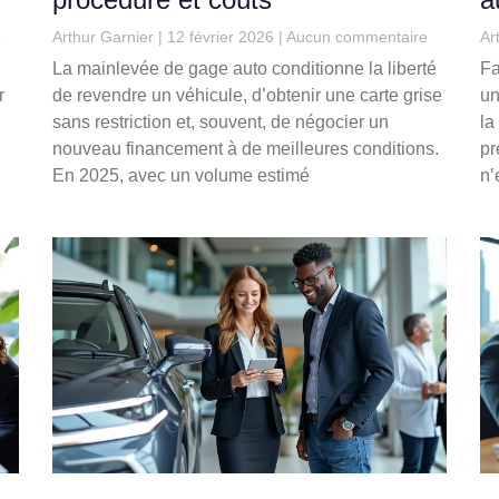
e
Arthur Garnier
12 février 2026
Aucun commentaire
Ar
La mainlevée de gage auto conditionne la liberté
Fa
r
de revendre un véhicule, d’obtenir une carte grise
un
sans restriction et, souvent, de négocier un
la
nouveau financement à de meilleures conditions.
pr
En 2025, avec un volume estimé
n’