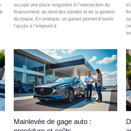
n
occupe une place singulière à l’intersection du
d’
ût
financement, du droit des sûretés et de la gestion
fi
du risque. En pratique, un garant permet d’ouvrir
sy
l’accès à l’emprunt à
cr
so
:
Mainlevée de gage auto :
D
procédure et coûts
a