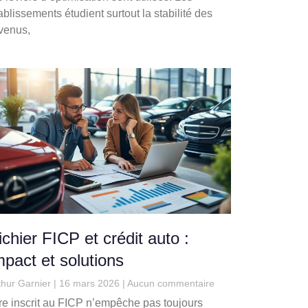
ablissements étudient surtout la stabilité des
venus,
ichier FICP et crédit auto :
mpact et solutions
thur Garnier
16 mars 2026
Aucun commentaire
re inscrit au FICP n’empêche pas toujours