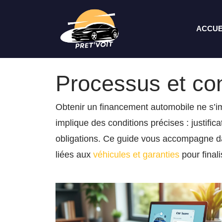
Aller
au
ACCUE
contenu
Processus et con
Obtenir un financement automobile ne s’imp
implique des conditions précises : justifica
obligations. Ce guide vous accompagne dan
liées aux
véhicules et garanties
pour final