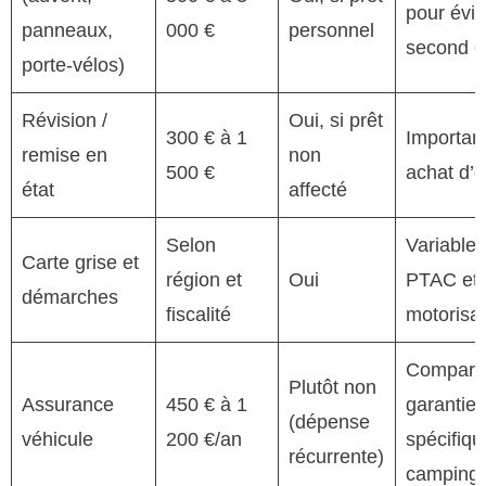
pour évit
panneaux,
000 €
personnel
second c
porte-vélos)
Révision /
Oui, si prêt
300 € à 1
Important
remise en
non
500 €
achat d’
état
affecté
Selon
Variable 
Carte grise et
région et
Oui
PTAC et 
démarches
fiscalité
motorisat
Compare
Plutôt non
Assurance
450 € à 1
garantie
(dépense
véhicule
200 €/an
spécifiqu
récurrente)
camping-