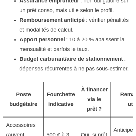
Assurance emprunteur
: non obligatoire sur
un prêt conso, mais utile selon le profil.
Remboursement anticipé
: vérifier pénalités
et modalités de calcul.
Apport personnel
: 10 à 20 % abaissent la
mensualité et parfois le taux.
Budget carburant/aire de stationnement
:
dépenses récurrentes à ne pas sous-estimer.
À financer
Poste
Fourchette
Rema
via le
budgétaire
indicative
uti
prêt ?
Accessoires
Anticiper
(auvent,
500 € à 3
Oui, si prêt