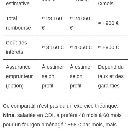
estimative
€/mois
Total
≈ 23 160
≈ 24 060
≈ +900 €
remboursé
€
€
Coût des
≈ 3 160 €
≈ 4 060 €
≈ +900 €
intérêts
Assurance
À estimer
À estimer
Dépend du
emprunteur
selon
selon
taux et des
(option)
profil
profil
garanties
Ce comparatif n’est pas qu’un exercice théorique.
Nina
, salariée en CDI, a préféré 48 mois à 60 mois
pour un fourgon aménagé : +58 € par mois, mais